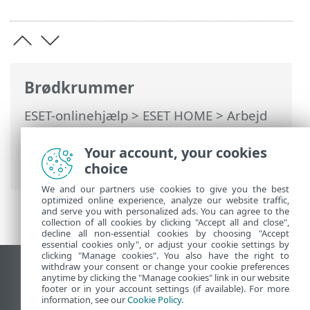
Brødkrummer
ESET-onlinehjælp
>
ESET HOME
>
Arbejd
med ESET HOME
>
Abonnementer og
abonnementsadministration
> Fornyelse
Your account, your cookies
af abonnement
choice
We and our partners use cookies to give you the best
optimized online experience, analyze our website traffic,
and serve you with personalized ads. You can agree to the
collection of all cookies by clicking "Accept all and close",
decline all non-essential cookies by choosing "Accept
essential cookies only", or adjust your cookie settings by
clicking "Manage cookies". You also have the right to
withdraw your consent or change your cookie preferences
Vis computerwebsted
anytime by clicking the "Manage cookies" link in our website
footer or in your account settings (if available). For more
End of Life
information, see our
Cookie Policy
.
ESET-vidensbase