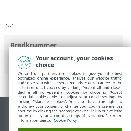
Brødkrummer
ESET-onlinehjælp
>
ESET HOME
>
ESET
Your account, your cookies
HOME introduktion
choice
We and our partners use cookies to give you the best
optimized online experience, analyze our website traffic,
and serve you with personalized ads. You can agree to the
collection of all cookies by clicking "Accept all and close",
decline all non-essential cookies by choosing "Accept
essential cookies only", or adjust your cookie settings by
clicking "Manage cookies". You also have the right to
withdraw your consent or change your cookie preferences
Vis computerwebsted
anytime by clicking the "Manage cookies" link in our website
footer or in your account settings (if available). For more
End of Life
information, see our
Cookie Policy
.
ESET-vidensbase