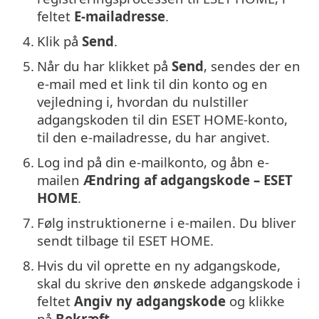
feltet
E-mailadresse
.
4.
Klik på
Send
.
5.
Når du har klikket på
Send
, sendes der en
e-mail med et link til din konto og en
vejledning i, hvordan du nulstiller
adgangskoden til din ESET HOME-konto,
til den e-mailadresse, du har angivet.
6.
Log ind på din e-mailkonto, og åbn e-
mailen
Ændring af adgangskode – ESET
HOME
.
7.
Følg instruktionerne i e-mailen. Du bliver
sendt tilbage til ESET HOME.
8.
Hvis du vil oprette en ny adgangskode,
skal du skrive den ønskede adgangskode i
feltet
Angiv ny adgangskode
og klikke
på
Bekræft
.