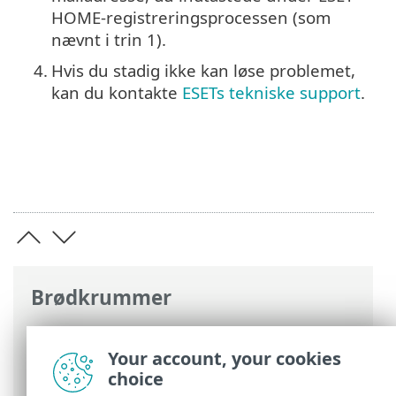
HOME-registreringsprocessen (som
nævnt i trin 1).
4.
Hvis du stadig ikke kan løse problemet,
kan du kontakte
ESETs tekniske support
.
Brødkrummer
ESET-onlinehjælp
>
ESET HOME
>
Ofte
stillede spørgsmål
> Jeg har glemt min
Your account, your cookies
ESET HOME adgangskode
choice