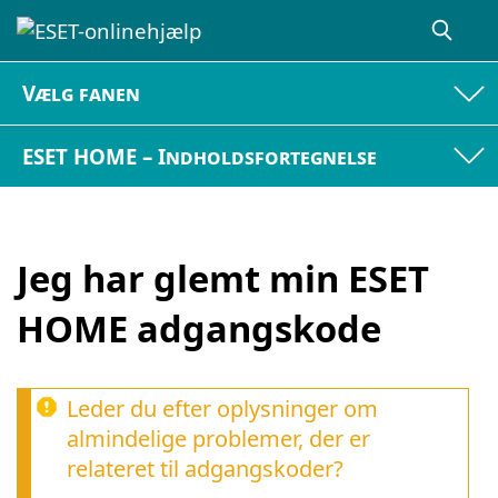
Vælg fanen
ESET HOME – Indholdsfortegnelse
Jeg har glemt min ESET
HOME adgangskode
Leder du efter oplysninger om
almindelige problemer, der er
relateret til adgangskoder?