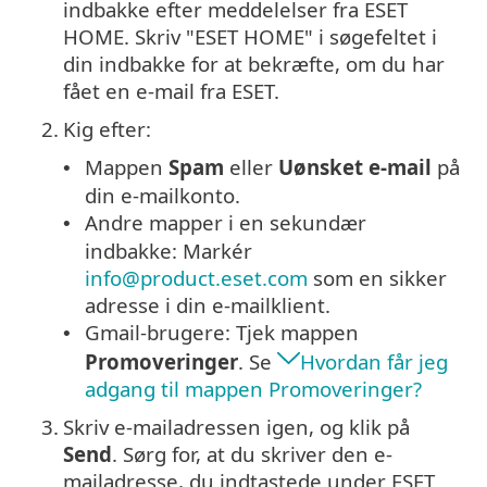
indbakke efter meddelelser fra ESET
HOME. Skriv "ESET HOME" i søgefeltet i
din indbakke for at bekræfte, om du har
fået en e-mail fra ESET.
2.
Kig efter:
Mappen
Spam
eller
Uønsket e-mail
på
•
din e-mailkonto.
Andre mapper i en sekundær
•
indbakke: Markér
info@product.eset.com
som en sikker
adresse i din e-mailklient.
Gmail-brugere: Tjek mappen
•
Promoveringer
. Se
Hvordan får jeg
adgang til mappen Promoveringer?
3.
Skriv e-mailadressen igen, og klik på
Send
. Sørg for, at du skriver den e-
mailadresse, du indtastede under ESET