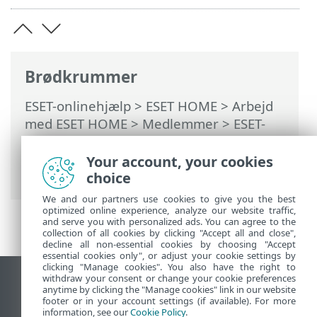
Brødkrummer
ESET-onlinehjælp
>
ESET HOME
>
Arbejd
med ESET HOME
>
Medlemmer
>
ESET-
funktioner, der er tildelt medlem
>
ESET
Identitetsbeskyttelse
> Deaktivering af
Your account, your cookies
Identitetsbeskyttelse
choice
We and our partners use cookies to give you the best
optimized online experience, analyze our website traffic,
and serve you with personalized ads. You can agree to the
collection of all cookies by clicking "Accept all and close",
decline all non-essential cookies by choosing "Accept
essential cookies only", or adjust your cookie settings by
clicking "Manage cookies". You also have the right to
withdraw your consent or change your cookie preferences
Vis computerwebsted
anytime by clicking the "Manage cookies" link in our website
footer or in your account settings (if available). For more
End of Life
information, see our
Cookie Policy
.