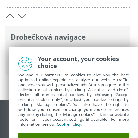
Drobečková navigace
ESET Online nápověda
>
ESET HOME
>
Právní dokumenty >
Podmínky použití
>
Your account, your cookies
Smlouva o zpracování údajů
choice
We and our partners use cookies to give you the best
optimized online experience, analyze our website traffic,
and serve you with personalized ads. You can agree to the
collection of all cookies by clicking "Accept all and close",
decline all non-essential cookies by choosing "Accept
essential cookies only", or adjust your cookie settings by
clicking "Manage cookies". You also have the right to
withdraw your consent or change your cookie preferences
Zobrazit verzi pro počítač
anytime by clicking the "Manage cookies" link in our website
footer or in your account settings (if available). For more
End of Life
information, see our
Cookie Policy
.
ESET Databáze znalostí
ESET Forum