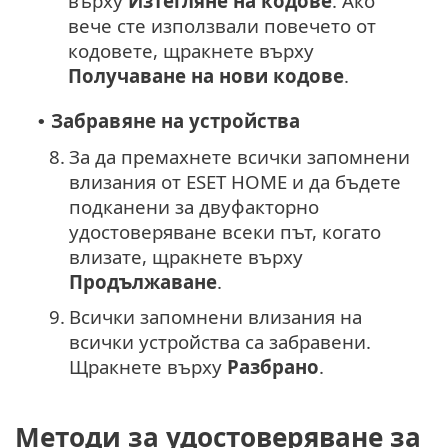
върху
Изтегляне на кодове
. Ако
вече сте използвали повечето от
кодовете, щракнете върху
Получаване на нови кодове
.
Забравяне на устройства
•
8.
За да премахнете всички запомнени
влизания от ESET HOME и да бъдете
подканени за двуфакторно
удостоверяване всеки път, когато
влизате, щракнете върху
Продължаване
.
9.
Всички запомнени влизания на
всички устройства са забравени.
Щракнете върху
Разбрано
.
Методи за удостоверяване за