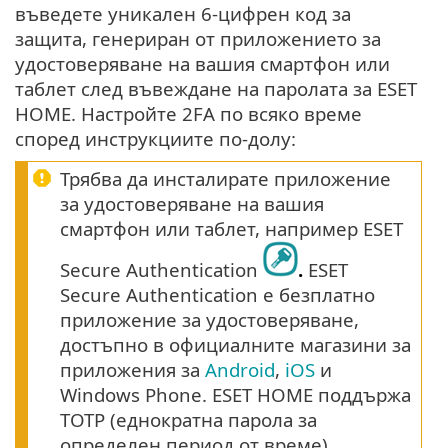
въведете уникален 6-цифрен код за
защита, генериран от приложението за
удостоверяване на вашия смартфон или
таблет след въвеждане на паролата за ESET
HOME. Настройте 2FA по всяко време
според инструкциите по-долу:
Трябва да инсталирате приложение
за удостоверяване на вашия
смартфон или таблет, например ESET
Secure Authentication
.
ESET
Secure Authentication е безплатно
приложение за удостоверяване,
достъпно в официалните магазини за
приложения за
Android
,
iOS
и
Windows Phone. ESET HOME поддържа
TOTP (еднократна парола за
определен период от време)