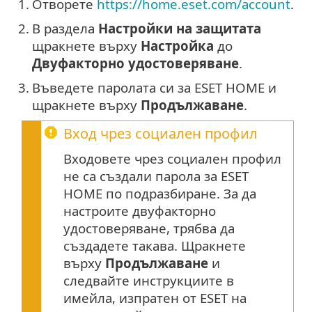
1.
Отворете
https://home.eset.com/account
.
2.
В раздела
Настройки на защитата
щракнете върху
Настройка
до
Двуфакторно удостоверяване
.
3.
Въведете паролата си за ESET HOME и
щракнете върху
Продължаване
.
Вход чрез социален профил
Входовете чрез социален профил
не са създали парола за ESET
HOME по подразбиране. За да
настроите двуфакторно
удостоверяване, трябва да
създадете такава. Щракнете
върху
Продължаване
и
следвайте инструкциите в
имейла, изпратен от ESET на