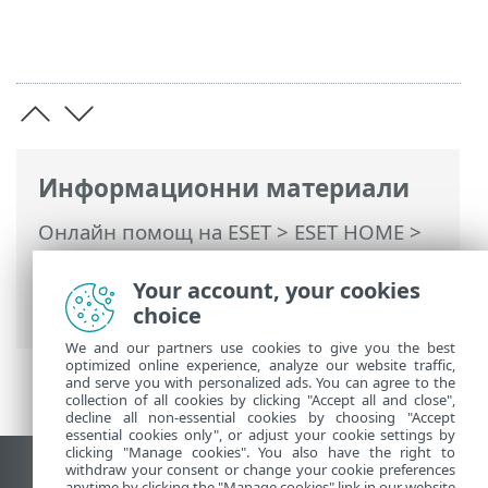
Информационни материали
Онлайн помощ на ESET
>
ESET HOME
>
Работа с ESET HOME
>
Членове
>
Функции на ESET, присвоени на член
>
Your account, your cookies
Антивирусна защита
choice
We and our partners use cookies to give you the best
optimized online experience, analyze our website traffic,
and serve you with personalized ads. You can agree to the
collection of all cookies by clicking "Accept all and close",
decline all non-essential cookies by choosing "Accept
essential cookies only", or adjust your cookie settings by
clicking "Manage cookies". You also have the right to
withdraw your consent or change your cookie preferences
Преглед на настолна версия на сайт
anytime by clicking the "Manage cookies" link in our website