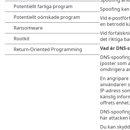
Spoofing kan 
Vid e-postför
en betrodd kä
Vid förfalskn
det riktiga b
Vad är DNS-s
DNS-spoofing
(poster som a
omdirigera an
En angripare 
användaren sk
IP-adress som
känslig infor
offrets enhet.
DNS-spoofing 
här attacken 
Du kan skydd