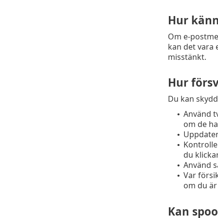
Hur känn
Om e-postmedd
kan det vara 
misstänkt.
Hur förs
Du kan skydda
Använd tv
•
om de har
Uppdater
•
Kontroll
•
du klicka
Använd s
•
Var försi
•
om du är 
Kan spoo