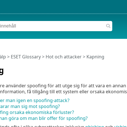
älp
>
ESET Glossary
>
Hot och attacker > Kapning
g
 använder spoofing för att utge sig för att vara en annan per
information, få tillgång till ett system eller orsaka ekonomis
er man igen en spoofing-attack?
varar man sig mot spoofing?
fing orsaka ekonomiska förluster?
an göra om man blir offer för spoofing?
nds ofta i olika cyberattacker, inklusive
phishing
och
vishi