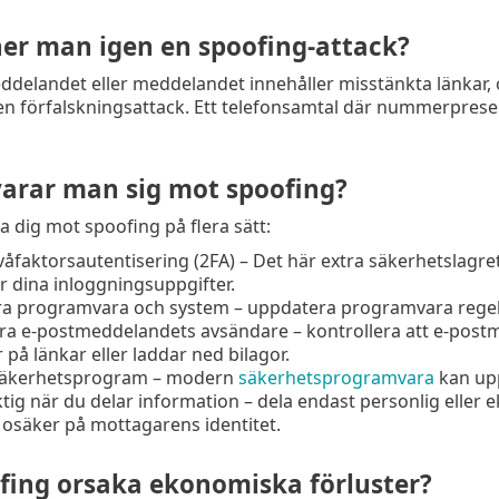
er man igen en spoofing-attack?
elandet eller meddelandet innehåller misstänkta länkar, ov
en förfalskningsattack. Ett telefonsamtal där nummerprese
varar man sig mot spoofing?
 dig mot spoofing på flera sätt:
åfaktorsautentisering (2FA) – Det här extra säkerhetslagret
 dina inloggningsuppgifter.
a programvara och system – uppdatera programvara regelb
era e-postmeddelandets avsändare – kontrollera att e-pos
r på länkar eller laddar ned bilagor.
äkerhetsprogram – modern
säkerhetsprogramvara
kan upp
ktig när du delar information – dela endast personlig eller 
osäker på mottagarens identitet.
fing orsaka ekonomiska förluster?