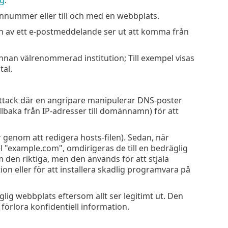
onnummer eller till och med en webbplats.
ren av ett e-postmeddelande ser ut att komma från
annan välrenommerad institution; Till exempel visas
tal.
ttack där en angripare manipulerar DNS-poster
lbaka från IP-adresser till domännamn) för att
 genom att redigera hosts-filen). Sedan, när
l "example.com", omdirigeras de till en bedräglig
 den riktiga, men den används för att stjäla
ion eller för att installera skadlig programvara på
lig webbplats eftersom allt ser legitimt ut. Den
förlora konfidentiell information.