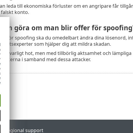
an leda till ekonomiska förluster om en angripare får tillgån
t falskt konto.
man göra om man blir offer för spoofing
fer för spoofing ska du omedelbart ändra dina lösenord, i
rhetsexperter som hjälper dig att mildra skadan.
d
h
tt allvarligt hot, men med tillbörlig aktsamhet och lämpliga
y
 riskerna i samband med dessa attacker.
y
e
o
s
e
e
al
Regional support