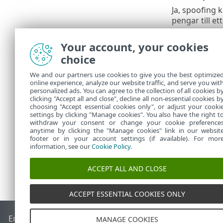
Ja, spoofing k
pengar till et
Vad ska 
Your account, your cookies
choice
Om du blir of
och cybersäke
We and our partners use cookies to give you the best optimize
online experience, analyze our website traffic, and serve you wit
Spoofing är e
personalized ads. You can agree to the collection of all cookies b
och minimera
clicking "Accept all and close", decline all non-essential cookies b
choosing "Accept essential cookies only", or adjust your cooki
settings by clicking "Manage cookies". You also have the right t
withdraw your consent or change your cookie preference
anytime by clicking the "Manage cookies" link in our websit
footer or in your account settings (if available). For mor
information, see our
Cookie Policy
.
ACCEPT ALL AND CLOSE
ACCEPT ESSENTIAL COOKIES ONLY
End of Life
ESET kunskapsbas
ESET forum
ESET Status Port
MANAGE COOKIES