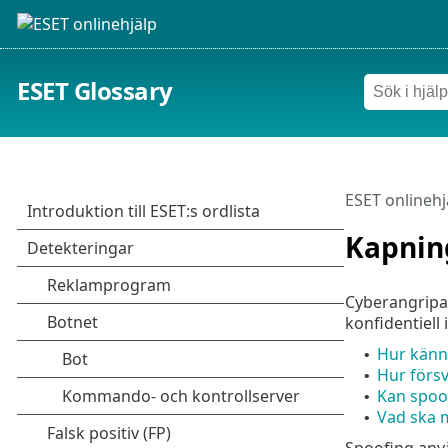
ESET Glossary
ESET onlinehj
Kapnin
Cyberangripare
konfidentiell 
Hur känn
•
Hur förs
•
Kan spoo
•
Vad ska m
•
Spoofing anvä