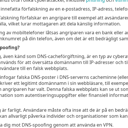
innefatta förfalskning av en e-postadress, IP-adress, telef
falskning förfalskar en angripare till exempel att avsända
lla, vilket lurar mottagaren att dela känslig information.
ing av mobiltelefoner låtsas angriparen vara en bank eller 
anknumret på din telefon, även om det är ett bedrägligt sam
poofing?
, även känd som DNS-cacheförgiftning, är en typ av cybera
nvänds för att översätta domännamn till IP-adresser och til
vändare till en falsk webbplats.
infogar falska DNS-poster i DNS-serverns cacheminne (eller
river ett legitimt domännamn i sin webbläsare, till exempe
 angriparen har valt. Denna falska webbplats kan se ut som
mation som autentiseringsuppgifter eller finansiell informat
är farligt. Användare måste ofta inse att de är på en bedräg
kan allvarligt påverka individer och organisationer som kan 
a dig mot DNS-spoofing genom att använda en VPN.