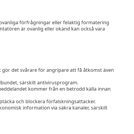
anliga förfrågningar eller felaktig formatering
ntatören är ovanlig eller okänd kan också vara
 gör det svårare för angripare att få åtkomst även
undet, särskilt antivirusprogram.
tmeddelandet kommer från en betrodd källa innan
täcka och blockera förfalskningsattacker.
ekonomisk information via säkra kanaler, särskilt