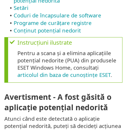
potențial nedorită
Setări
•
Coduri de încapsulare de software
•
Programe de curățare registre
•
Conținut potențial nedorit
•
Instrucțiuni ilustrate
Pentru a scana și a elimina aplicațiile
potențial nedorite (PUA) din produsele
ESET Windows Home, consultați
articolul din baza de cunoștințe ESET
.
Avertisment - A fost găsită o
aplicație potențial nedorită
Atunci când este detectată o aplicație
potențial nedorită, puteți să decideți acțiunea