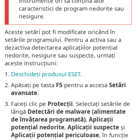
instrumente ori să conțină alte
caracteristici de program nedorite sau
nesigure.
Aceste setări pot fi modificate oricând în
setările programului. Pentru a activa sau a
dezactiva detectarea aplicațiilor potențial
nedorite, nesigure sau suspecte, urmați
aceste instrucțiuni:
1.
Deschideți produsul ESET
.
2.
Apăsați pe tasta
F5
pentru a accesa
Setări
avansate
.
3.
Faceți clic pe
Protecții
. Selectați setările de
lângă
Detectări de malware (alimentate
de învățarea programată)
,
Aplicații
potențial nedorite
,
Aplicații suspecte
și
Aplicații potențial periculoase
, în funcție