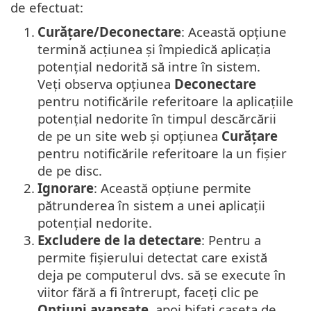
de efectuat:
1.
Curățare/Deconectare
: Această opțiune
termină acțiunea și împiedică aplicația
potențial nedorită să intre în sistem.
Veți observa opțiunea
Deconectare
pentru notificările referitoare la aplicațiile
potențial nedorite în timpul descărcării
de pe un site web și opțiunea
Curățare
pentru notificările referitoare la un fișier
de pe disc.
2.
Ignorare
: Această opțiune permite
pătrunderea în sistem a unei aplicații
potențial nedorite.
3.
Excludere de la detectare
: Pentru a
permite fișierului detectat care există
deja pe computerul dvs. să se execute în
viitor fără a fi întrerupt, faceți clic pe
Opțiuni avansate
, apoi bifați caseta de