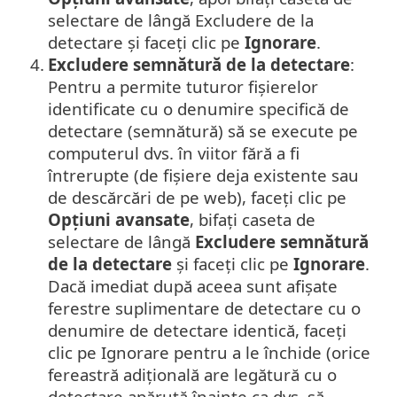
selectare de lângă Excludere de la
detectare și faceți clic pe
Ignorare
.
4.
Excludere semnătură de la detectare
:
Pentru a permite tuturor fișierelor
identificate cu o denumire specifică de
detectare (semnătură) să se execute pe
computerul dvs. în viitor fără a fi
întrerupte (de fișiere deja existente sau
de descărcări de pe web), faceți clic pe
Opțiuni avansate
, bifați caseta de
selectare de lângă
Excludere semnătură
de la detectare
și faceți clic pe
Ignorare
.
Dacă imediat după aceea sunt afișate
ferestre suplimentare de detectare cu o
denumire de detectare identică, faceți
clic pe Ignorare pentru a le închide (orice
fereastră adițională are legătură cu o
detectare apărută înainte ca dvs. să