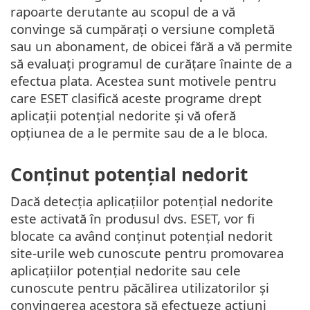
rapoarte derutante au scopul de a vă
convinge să cumpărați o versiune completă
sau un abonament, de obicei fără a vă permite
să evaluați programul de curățare înainte de a
efectua plata. Acestea sunt motivele pentru
care ESET clasifică aceste programe drept
aplicații potențial nedorite și vă oferă
opțiunea de a le permite sau de a le bloca.
Conținut potențial nedorit
Dacă detecția aplicațiilor potențial nedorite
este activată în produsul dvs. ESET, vor fi
blocate ca având conținut potențial nedorit
site-urile web cunoscute pentru promovarea
aplicațiilor potențial nedorite sau cele
cunoscute pentru păcălirea utilizatorilor și
convingerea acestora să efectueze acțiuni