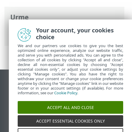
Urme
Ajutor online ESET
>
ESET Glossary
>
Your account, your cookies
Detectări > Aplicații potențial nedorite
choice
We and our partners use cookies to give you the best
optimized online experience, analyze our website traffic,
and serve you with personalized ads. You can agree to the
collection of all cookies by clicking "Accept all and close",
decline all non-essential cookies by choosing "Accept
essential cookies only", or adjust your cookie settings by
clicking "Manage cookies". You also have the right to
withdraw your consent or change your cookie preferences
Vizualizare site pentru desktop
anytime by clicking the "Manage cookies" link in our website
footer or in your account settings (if available). For more
End of Life
information, see our
Cookie Policy
.
Baza de cunoștințe ESET
Forum ESET
ACCEPT ALL AND CLOSE
ESET Status Portal
Asistenţă regională
ACCEPT ESSENTIAL COOKIES ONLY