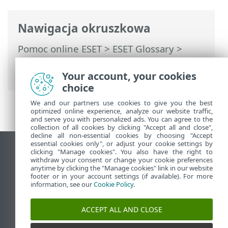
Nawigacja okruszkowa
Pomoc online ESET
>
ESET Glossary
>
Zagrożenia związane z pocztą e-mail
>
Ataki typu „phishing”
> Spear phishing
Your account, your cookies
choice
We and our partners use cookies to give you the best
optimized online experience, analyze our website traffic,
and serve you with personalized ads. You can agree to the
collection of all cookies by clicking "Accept all and close",
decline all non-essential cookies by choosing "Accept
essential cookies only", or adjust your cookie settings by
Wyświetl witrynę internetową dla
clicking "Manage cookies". You also have the right to
withdraw your consent or change your cookie preferences
komputerów
anytime by clicking the "Manage cookies" link in our website
footer or in your account settings (if available). For more
End of Life
information, see our
Cookie Policy
.
Baza wiedzy ESET
Forum ESET
ACCEPT ALL AND CLOSE
ESET Status Portal