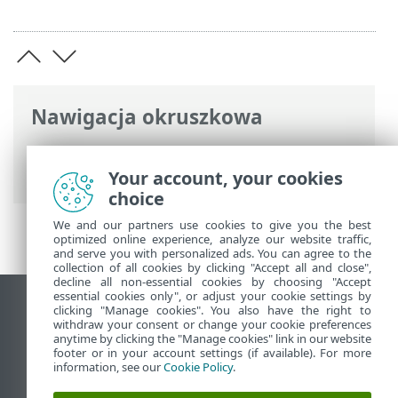
Nawigacja okruszkowa
Pomoc online ESET
>
ESET Glossary
>
Wykrycia > Trojan
Your account, your cookies
choice
We and our partners use cookies to give you the best
optimized online experience, analyze our website traffic,
and serve you with personalized ads. You can agree to the
collection of all cookies by clicking "Accept all and close",
decline all non-essential cookies by choosing "Accept
essential cookies only", or adjust your cookie settings by
Wyświetl witrynę internetową dla
clicking "Manage cookies". You also have the right to
withdraw your consent or change your cookie preferences
komputerów
anytime by clicking the "Manage cookies" link in our website
footer or in your account settings (if available). For more
End of Life
information, see our
Cookie Policy
.
Baza wiedzy ESET