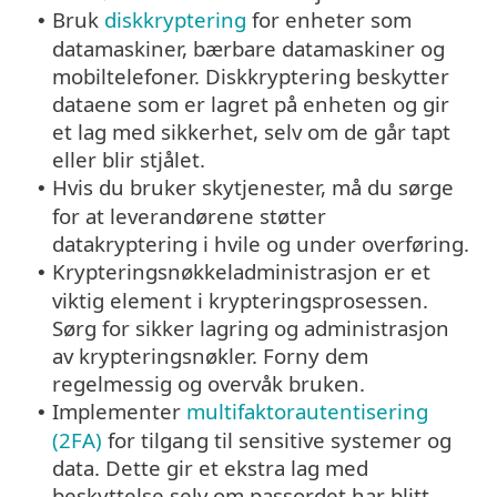
Bruk
diskkryptering
for enheter som
•
datamaskiner, bærbare datamaskiner og
mobiltelefoner. Diskkryptering beskytter
dataene som er lagret på enheten og gir
et lag med sikkerhet, selv om de går tapt
eller blir stjålet.
Hvis du bruker skytjenester, må du sørge
•
for at leverandørene støtter
datakryptering i hvile og under overføring.
Krypteringsnøkkeladministrasjon er et
•
viktig element i krypteringsprosessen.
Sørg for sikker lagring og administrasjon
av krypteringsnøkler. Forny dem
regelmessig og overvåk bruken.
Implementer
multifaktorautentisering
•
(2FA)
for tilgang til sensitive systemer og
data. Dette gir et ekstra lag med
beskyttelse selv om passordet har blitt