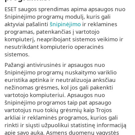
ESET saugos sprendimas apima apsaugos nuo
šnipinėjimo programų modulį, kuris gali
aktyviai pašalinti
šnipinėjimo
ir reklamines
programas, patenkančias į vartotojo
kompiuterį, neapribojant sistemos veikimo ir
nesutrikdant kompiuterio operacinės
sistemos.
Pažangi antivirusinės ir apsaugos nuo
šnipinėjimo programų nuskaitymo variklio
euristika aptinka ir neutralizuoja anksčiau
nežinomas grėsmes, kol jos gali pakenkti
vartotojo kompiuteriui. Apsaugos nuo
šnipinėjimo programos taip pat apsaugo
vartotojus nuo tokių grėsmių kaip Trojos
arkliai ir reklaminės programos, kurios gali
rinkti ir siųsti užpuolikui statistinę informaciją
apie savo auką. Asmens duomenų vagystės