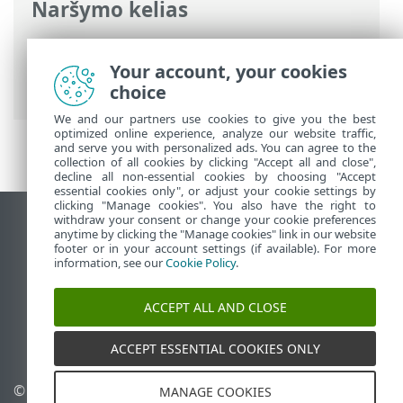
Naršymo kelias
ESET interneto žinynas
>
ESET Glossary
>
Saugumo technologijos > Apsaugos nuo
Your account, your cookies
šnipinėjimo programos
choice
We and our partners use cookies to give you the best
optimized online experience, analyze our website traffic,
and serve you with personalized ads. You can agree to the
collection of all cookies by clicking "Accept all and close",
decline all non-essential cookies by choosing "Accept
essential cookies only", or adjust your cookie settings by
clicking "Manage cookies". You also have the right to
withdraw your consent or change your cookie preferences
Rodyti darbalaukio tinklavietę
anytime by clicking the "Manage cookies" link in our website
footer or in your account settings (if available). For more
End of Life
information, see our
Cookie Policy
.
ESET žinių bazė
ESET forumas
ACCEPT ALL AND CLOSE
ESET Status Portal
Palaikymas regione
ACCEPT ESSENTIAL COOKIES ONLY
© 1992 - 2026 ESET, spol. s
Tvarkyti slapukus
MANAGE COOKIES