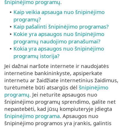
šnipinėjimo programų
.
Kaip veikia apsauga nuo šnipinėjimo
•
programų?
Kaip pašalinti šnipinėjimo programas?
•
Kokie yra apsaugos nuo šnipinėjimo
•
programų naudojimo pranašumai?
Kokia yra apsaugos nuo šnipinėjimo
•
programų istorija?
Jei dažnai naršote internete ir naudojatės
internetine bankininkyste, apsiperkate
internetu ar žaidžiate internetinius žaidimus,
turėtumėte būti atsargūs dėl
šnipinėjimo
programų
. Jei neturite apsaugos nuo
šnipinėjimo programų sprendimo, galite net
nepastebėti, kad jūsų kompiuteryje įdiegta
šnipinėjimo programa
. Apsaugos nuo
šnipinėjimo programos yra įrankis, galintis