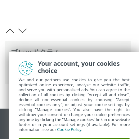
ブレッドクラム
Your account, your cookies
ESETオンラインヘルプ
>
ESET Glossary
>
choice
電子メール脅威
> 迷惑メール詐欺の特定
We and our partners use cookies to give you the best
optimized online experience, analyze our website traffic,
and serve you with personalized ads. You can agree to the
collection of all cookies by clicking "Accept all and close",
decline all non-essential cookies by choosing "Accept
essential cookies only", or adjust your cookie settings by
clicking "Manage cookies". You also have the right to
withdraw your consent or change your cookie preferences
anytime by clicking the "Manage cookies" link in our website
デスクトップサイトの表示
footer or in your account settings (if available). For more
End of Life
information, see our
Cookie Policy
.
ESETナレッジベース