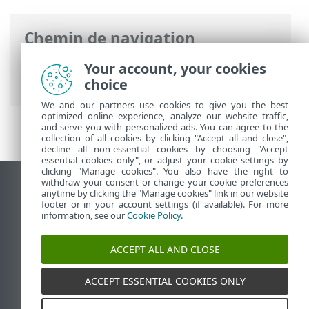
Chemin de navigation
Aide en ligne ESET
>
ESET Glossary
>
Your account, your cookies
Détections > Application suspecte
choice
We and our partners use cookies to give you the best
optimized online experience, analyze our website traffic,
and serve you with personalized ads. You can agree to the
collection of all cookies by clicking "Accept all and close",
decline all non-essential cookies by choosing "Accept
essential cookies only", or adjust your cookie settings by
clicking "Manage cookies". You also have the right to
withdraw your consent or change your cookie preferences
Afficher le site des postes de travail
anytime by clicking the "Manage cookies" link in our website
footer or in your account settings (if available). For more
End of Life
information, see our
Cookie Policy
.
Base de connaissances ESET
Forum ESET
ACCEPT ALL AND CLOSE
ESET Status Portal
Support régional
ACCEPT ESSENTIAL COOKIES ONLY