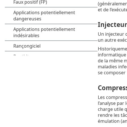
(généralement
et de l’exécute
Injecteu
Un injecteur 
un autre exécu
Historiquement
informatique 
de la même ma
maladies infe
se composer 
Compress
Les compresse
l’analyse par 
charge utile 
rendre les tâ
émulation (an