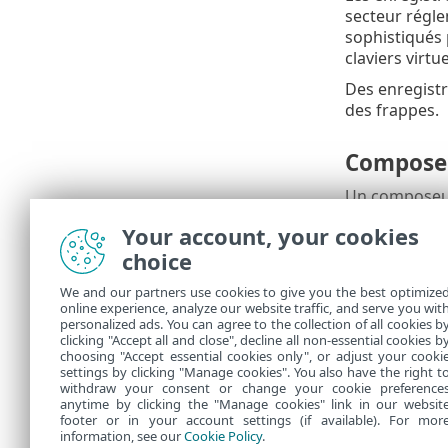
secteur régle
sophistiqués 
claviers virtu
Des enregistr
des frappes.
Compose
Un composeur
Internet afin 
Your account, your cookies
Ces programme
choice
peuvent être u
type de menac
We and our partners use cookies to give you the best optimize
online experience, analyze our website traffic, and serve you wit
Si un fichier
personalized ads. You can agree to the collection of all cookies b
clicking "Accept all and close", decline all non-essential cookies b
contient sans
choosing "Accept essential cookies only", or adjust your cooki
settings by clicking "Manage cookies". You also have the right t
withdraw your consent or change your cookie preference
anytime by clicking the "Manage cookies" link in our websit
footer or in your account settings (if available). For mor
information, see our
Cookie Policy
.