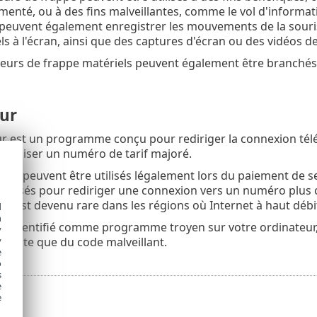
menté, ou à des fins malveillantes, comme le vol d'informati
peuvent également enregistrer les mouvements de la souris et
els à l'écran, ainsi que des captures d'écran ou des vidéos de 
eurs de frappe matériels peuvent également être branchés 
ur
 est un programme conçu pour rediriger la connexion télép
d’utiliser un numéro de tarif majoré.
s peuvent être utilisés légalement lors du paiement de se
tilisés pour rediriger une connexion vers un numéro plus coû
e est devenu rare dans les régions où Internet à haut débit
d
h
 est identifié comme programme troyen sur votre ordinateur,
y
y
 doute que du code malveillant.
e
o
s
e
e