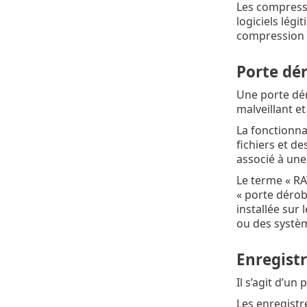
Les compresse
logiciels légi
compression de
Porte dér
Une porte dér
malveillant et
La fonctionna
fichiers et de
associé à une
Le terme « RA
« porte dérob
installée sur
ou des systè
Enregist
Il s’agit d’un
Les enregistr