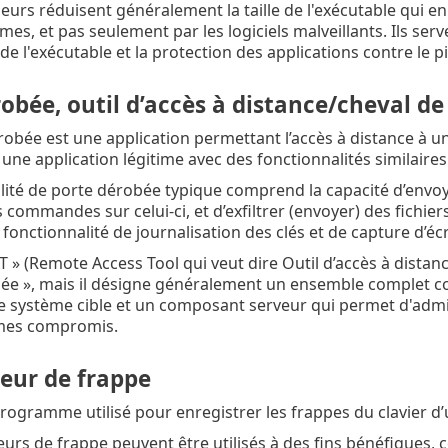
urs réduisent généralement la taille de l'exécutable qui en 
times, et pas seulement par les logiciels malveillants. Ils ser
 l'exécutable et la protection des applications contre le pi
obée, outil d’accès à distance/cheval de
obée est une application permettant l’accès à distance à un 
 une application légitime avec des fonctionnalités similaires est
lité de porte dérobée typique comprend la capacité d’envoyer
s commandes sur celui-ci, et d’exfiltrer (envoyer) des fichie
 fonctionnalité de journalisation des clés et de capture d’é
T » (Remote Access Tool qui veut dire Outil d’accès à dis
ée », mais il désigne généralement un ensemble complet co
 le système cible et un composant serveur qui permet d'admin
mes compromis.
reur de frappe
 programme utilisé pour enregistrer les frappes du clavier d’
eurs de frappe peuvent être utilisés à des fins bénéfiques