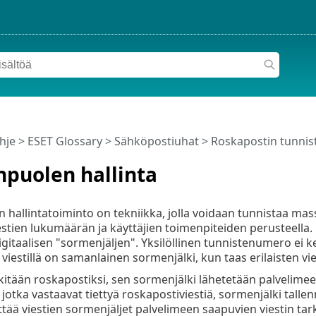
hje
>
ESET Glossary
>
Sähköpostiuhat
>
Roskapostin tunni
npuolen hallinta
n hallintatoiminto on tekniikka, jolla voidaan tunnistaa ma
tien lukumäärän ja käyttäjien toimenpiteiden perusteella. Kuk
gitaalisen "sormenjäljen". Yksilöllinen tunnistenumero ei ke
viestillä on samanlainen sormenjälki, kun taas erilaisten vie
rkitään roskapostiksi, sen sormenjälki lähetetään palvelimee
 jotka vastaavat tiettyä roskapostiviestiä, sormenjälki tal
tää viestien sormenjäljet palvelimeen saapuvien viestin tar