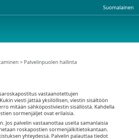
Suomalainen
staminen
> Palvelinpuolen hallinta
ssaroskapostitus vastaanotettujen
in viesti jättää yksilöllisen, viestin sisältöön
rro mitään sähköpostiviestin sisällöstä. Kahdella
stien sormenjäljet ovat erilaisia.
n. Jos palvelin vastaanottaa useita samanlaisia
lennetaan roskapostien sormenjälkitietokantaan.
kistuksen yhteydessä. Palvelin palauttaa tiedot