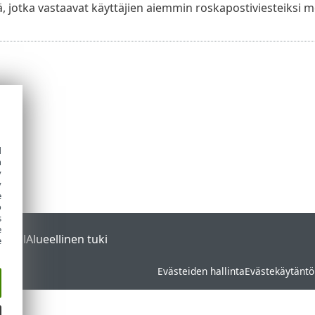
ä, jotka vastaavat käyttäjien aiemmin roskapostiviesteiksi 
d
h
y
y
e
o
s
e
ortal
Alueellinen tuki
e
Evästeiden hallinta
Evästekäytäntö