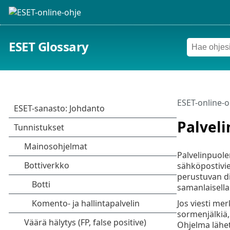
ESET Glossary
ESET-online-o
Palveli
Palvelinpuole
sähköpostivies
perustuvan di
samanlaisella 
Jos viesti me
sormenjälkiä,
Ohjelma lähet