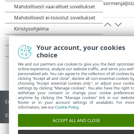
sormenjäljist
Your account, your cookies
choice
We and our partners use cookies to give you the best optimize
online experience, analyze our website traffic, and serve you wit
personalized ads. You can agree to the collection of all cookies b
clicking "Accept all and close", decline all non-essential cookies b
choosing "Accept essential cookies only", or adjust your cooki
settings by clicking "Manage cookies". You also have the right t
withdraw your consent or change your cookie preference
anytime by clicking the "Manage cookies" link in our websit
End of Life
ESET-tietämyskanta
ESET-foorumi
ESET Status P
footer or in your account settings (if available). For mor
information, see our
Cookie Policy
.
© 1992 - 2026 ESET, spol. s r.o. – Kaikki oikeudet pidätetään.
ACCEPT ALL AND CLOSE