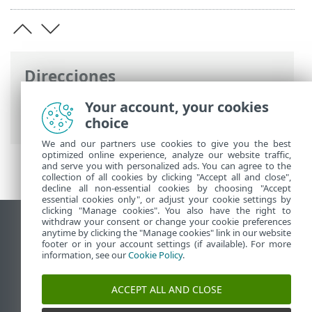
Direcciones
Ayuda en línea de ESET
>
ESET Glossary
>
Your account, your cookies
Tecnologías ESET > LiveSense
choice
We and our partners use cookies to give you the best
optimized online experience, analyze our website traffic,
and serve you with personalized ads. You can agree to the
collection of all cookies by clicking "Accept all and close",
decline all non-essential cookies by choosing "Accept
essential cookies only", or adjust your cookie settings by
clicking "Manage cookies". You also have the right to
withdraw your consent or change your cookie preferences
Ver sitio para ordenador
anytime by clicking the "Manage cookies" link in our website
footer or in your account settings (if available). For more
End of Life
information, see our
Cookie Policy
.
Base de conocimiento de ESET
Foro de ESET
ACCEPT ALL AND CLOSE
ESET Status Portal