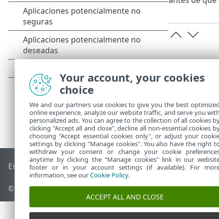
Your account, your cookies
choice
We and our partners use cookies to give you the best optimize
online experience, analyze our website traffic, and serve you wit
personalized ads. You can agree to the collection of all cookies b
clicking "Accept all and close", decline all non-essential cookies b
choosing "Accept essential cookies only", or adjust your cooki
settings by clicking "Manage cookies". You also have the right t
withdraw your consent or change your cookie preference
anytime by clicking the "Manage cookies" link in our websit
End of Life
Base de conocimiento de ESET
Foro de ESET
ES
footer or in your account settings (if available). For mor
information, see our
Cookie Policy
.
© 1992 - 2026 ESET, spol. s r.o. Todos los derechos reservados.
ACCEPT ALL AND CLOSE