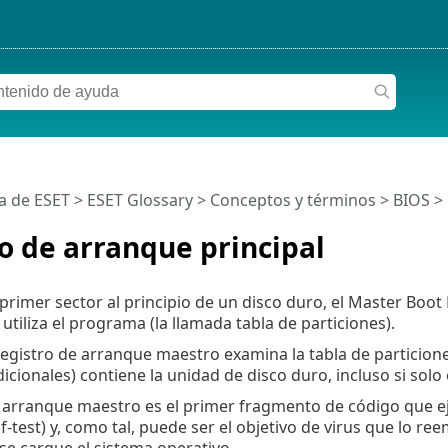
a de ESET
>
ESET Glossary
>
Conceptos y términos >
BIOS
> 
o de arranque principal
 primer sector al principio de un disco duro, el Master B
utiliza el programa (la llamada tabla de particiones).
registro de arranque maestro examina la tabla de particion
icionales) contiene la unidad de disco duro, incluso si solo 
e arranque maestro es el primer fragmento de código que ej
f-test) y, como tal, puede ser el objetivo de virus que lo r
se cargue el sistema operativo.