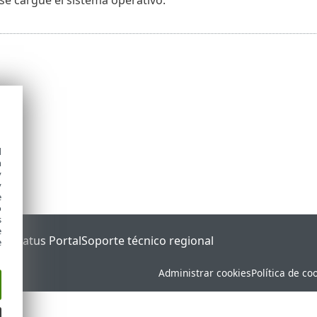
d
h
y
y
e
o
s
e
ET Status Portal
Soporte técnico regional
e
Administrar cookies
Política de co