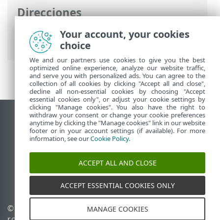
Direcciones
Ayuda en línea de ESET
>
ESET Glossary
>
Your account, your cookies
Conceptos y términos >
BIOS
> Firmware
choice
We and our partners use cookies to give you the best
optimized online experience, analyze our website traffic,
and serve you with personalized ads. You can agree to the
collection of all cookies by clicking "Accept all and close",
decline all non-essential cookies by choosing "Accept
essential cookies only", or adjust your cookie settings by
clicking "Manage cookies". You also have the right to
withdraw your consent or change your cookie preferences
Ver sitio para ordenador
anytime by clicking the "Manage cookies" link in our website
footer or in your account settings (if available). For more
End of Life
information, see our
Cookie Policy
.
Base de conocimiento de ESET
Foro de ESET
ACCEPT ALL AND CLOSE
ESET Status Portal
Soporte técnico regional
ACCEPT ESSENTIAL COOKIES ONLY
© 1992 - 2026 ESET, spol. s
Administrar cookies
MANAGE COOKIES
r.o. Todos los derechos
Política de cookies