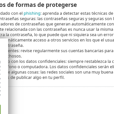
pos de formas de protegerse
idado con el
phishing
: aprenda a detectar estas técnicas de 
ontraseñas seguras: las contraseñas seguras y seguras son l
radores de contraseñas que generan automáticamente cont
te relacionada con las contraseñas es nunca usar la misma
ltra la contraseña, lo que puede que ni siquiera sea un error
utomáticamente acceso a otros servicios en los que el usu
 contraseña.
orrientes: revise regularmente sus cuentas bancarias para 
ospechosos.
dado con los datos confidenciales: siempre restablezca la 
d
teléfono o computadora. Los datos confidenciales serán el
h
y
arte algunas cosas: las redes sociales son una muy buena 
y
ntes de publicar algo en tu perfil.
e
o
s
e
e