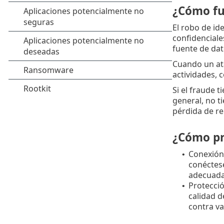
¿Cómo fu
El robo de id
confidenciale
fuente de dat
Cuando un ata
actividades, 
Si el fraude 
general, no t
pérdida de re
¿Cómo pr
Conexión 
•
conéctese
adecuada
Protecció
•
calidad d
contra va