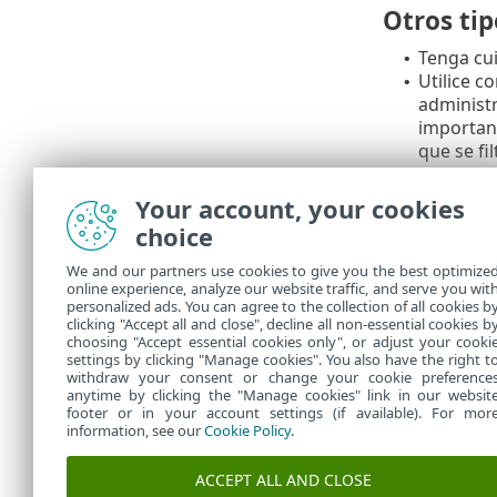
Otros ti
Tenga cu
•
Utilice c
•
administ
importan
que se fi
obtiene a
usuario y
Your account, your cookies
Cuentas c
•
choice
dinero s
Tenga cui
•
We and our partners use cookies to give you the best optimize
venda su 
online experience, analyze our website traffic, and serve you wit
personalized ads. You can agree to the collection of all cookies b
Solo comp
•
clicking "Accept all and close", decline all non-essential cookies b
siempre a
choosing "Accept essential cookies only", or adjust your cooki
settings by clicking "Manage cookies". You also have the right t
withdraw your consent or change your cookie preference
anytime by clicking the "Manage cookies" link in our websit
footer or in your account settings (if available). For mor
information, see our
Cookie Policy
.
ACCEPT ALL AND CLOSE