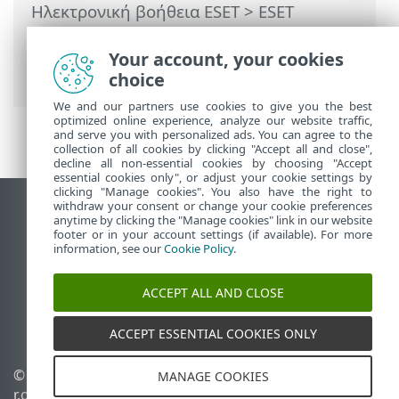
Ηλεκτρονική βοήθεια ESET
>
ESET
Glossary
>
Τεχνολογίες ESET > Προστασία
τραπεζικών συναλλαγών και
Your account, your cookies
ηλεκτρονικών πληρωμών
choice
We and our partners use cookies to give you the best
optimized online experience, analyze our website traffic,
and serve you with personalized ads. You can agree to the
collection of all cookies by clicking "Accept all and close",
decline all non-essential cookies by choosing "Accept
essential cookies only", or adjust your cookie settings by
clicking "Manage cookies". You also have the right to
withdraw your consent or change your cookie preferences
Προβολή ιστότοπου επιφάνειας εργασίας
anytime by clicking the "Manage cookies" link in our website
footer or in your account settings (if available). For more
End of Life
information, see our
Cookie Policy
.
Γνωσιακή βάση ESET
Ομάδα συζήτησης ESET
ACCEPT ALL AND CLOSE
ESET Status Portal
Τοπική υποστήριξη
ACCEPT ESSENTIAL COOKIES ONLY
© 1992 - 2026 ESET, spol. s
Διαχείριση cookies
MANAGE COOKIES
r.o. - Με την επιφύλαξη
Πολιτική cookie