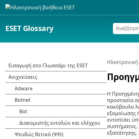
ESET Glossary
Ηλεκτρονική
Προηγμ
Η Προηγμένη 
προστασία απ
κακόβουλο λ
εξομοίωσης ή
εντοπίσει ύ
συστήματος. 
εξαπάτησης.