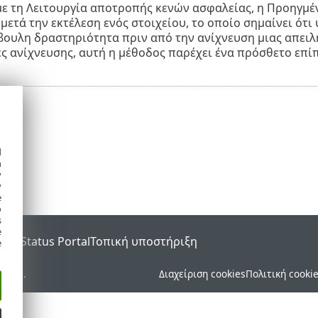
με τη Λειτουργία αποτροπής κενών ασφαλείας, η Προηγμέ
μετά την εκτέλεση ενός στοιχείου, το οποίο σημαίνει ότι
βουλη δραστηριότητα πριν από την ανίχνευση μιας απει
ές ανίχνευσης, αυτή η μέθοδος παρέχει ένα πρόσθετο επί
d
h
y
y
e
o
s
e
SET Status Portal
Τοπική υποστήριξη
e
ματος.
Διαχείριση cookies
Πολιτική cooki