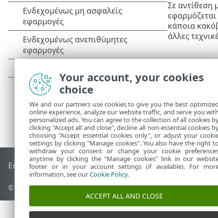
Σε αντίθεση 
εφαρμόζεται 
κάποια κακό
άλλες τεχνικ
Your account, your cookies
choice
We and our partners use cookies to give you the best optimize
online experience, analyze our website traffic, and serve you wit
personalized ads. You can agree to the collection of all cookies b
clicking "Accept all and close", decline all non-essential cookies b
choosing "Accept essential cookies only", or adjust your cooki
settings by clicking "Manage cookies". You also have the right t
withdraw your consent or change your cookie preference
anytime by clicking the "Manage cookies" link in our websit
End of Life
Γνωσιακή βάση ESET
Ομάδα συζήτησης ESET
E
footer or in your account settings (if available). For mor
information, see our
Cookie Policy
.
© 1992 - 2026 ESET, spol. s r.o. - Με την επιφύλαξη παντός δικαιώ
ACCEPT ALL AND CLOSE