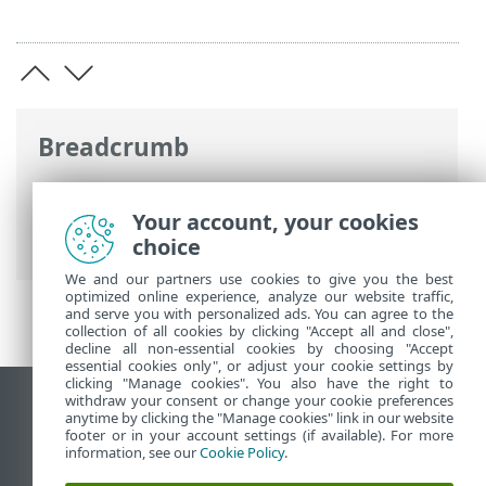
Breadcrumb
Ηλεκτρονική βοήθεια ESET
>
ESET
Glossary
>
Διάφορα > Πλαστογράφηση
Your account, your cookies
αποστολέα email
choice
We and our partners use cookies to give you the best
optimized online experience, analyze our website traffic,
and serve you with personalized ads. You can agree to the
collection of all cookies by clicking "Accept all and close",
decline all non-essential cookies by choosing "Accept
essential cookies only", or adjust your cookie settings by
clicking "Manage cookies". You also have the right to
withdraw your consent or change your cookie preferences
Προβολή ιστότοπου επιφάνειας εργασίας
anytime by clicking the "Manage cookies" link in our website
footer or in your account settings (if available). For more
End of Life
information, see our
Cookie Policy
.
Γνωσιακή βάση ESET