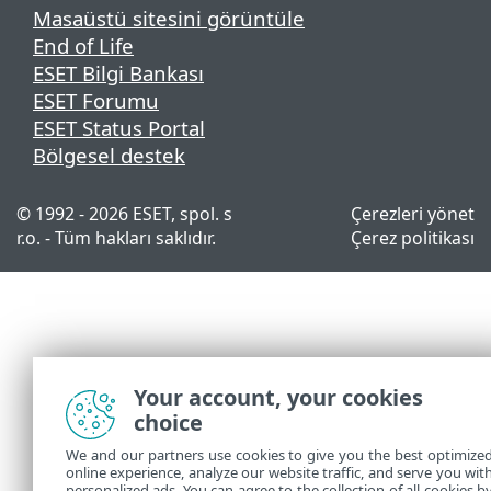
Masaüstü sitesini görüntüle
End of Life
ESET Bilgi Bankası
ESET Forumu
ESET Status Portal
Bölgesel destek
© 1992 - 2026 ESET, spol. s
Çerezleri yönet
r.o. - Tüm hakları saklıdır.
Çerez politikası
Your account, your cookies
choice
We and our partners use cookies to give you the best optimize
online experience, analyze our website traffic, and serve you wit
personalized ads. You can agree to the collection of all cookies b