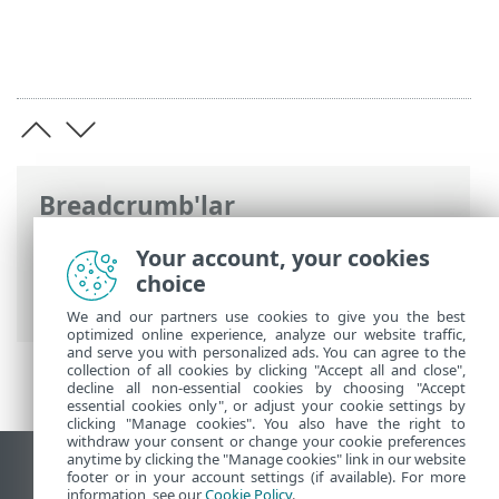
Breadcrumb'lar
ESET Online Yardım
>
ESET VPN
>
ESET
Your account, your cookies
VPN
>
ESET VPN ile çalışma
> Yardım ve
choice
destek
We and our partners use cookies to give you the best
optimized online experience, analyze our website traffic,
and serve you with personalized ads. You can agree to the
collection of all cookies by clicking "Accept all and close",
decline all non-essential cookies by choosing "Accept
essential cookies only", or adjust your cookie settings by
clicking "Manage cookies". You also have the right to
withdraw your consent or change your cookie preferences
anytime by clicking the "Manage cookies" link in our website
Masaüstü sitesini görüntüle
footer or in your account settings (if available). For more
information, see our
Cookie Policy
.