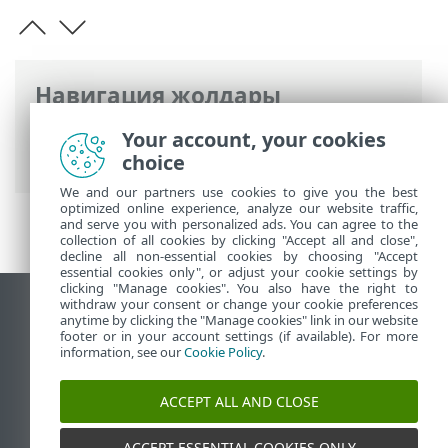
Навигация жолдары
ESET онлайн анықтамасы
>
ESET VPN
>
Your account, your cookies
ESET VPN
> Орнату
choice
We and our partners use cookies to give you the best
optimized online experience, analyze our website traffic,
and serve you with personalized ads. You can agree to the
collection of all cookies by clicking "Accept all and close",
decline all non-essential cookies by choosing "Accept
essential cookies only", or adjust your cookie settings by
clicking "Manage cookies". You also have the right to
withdraw your consent or change your cookie preferences
Жұмыс үстеліндегі сайтты қарау
anytime by clicking the "Manage cookies" link in our website
footer or in your account settings (if available). For more
End of Life
information, see our
Cookie Policy
.
ESET білім қоры
ESET форумы
ACCEPT ALL AND CLOSE
ESET Status Portal
Аймақтық қолдау
ACCEPT ESSENTIAL COOKIES ONLY