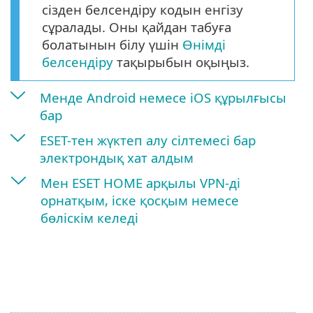
сізден белсендіру кодын енгізу
сұралады. Оны қайдан табуға
болатынын білу үшін
Өнімді
белсендіру
тақырыбын оқыңыз.
Менде Android немесе iOS құрылғысы
бар
ESET-тен жүктеп алу сілтемесі бар
электрондық хат алдым
Мен ESET HOME арқылы VPN-ді
орнатқым, іске қосқым немесе
бөліскім келеді