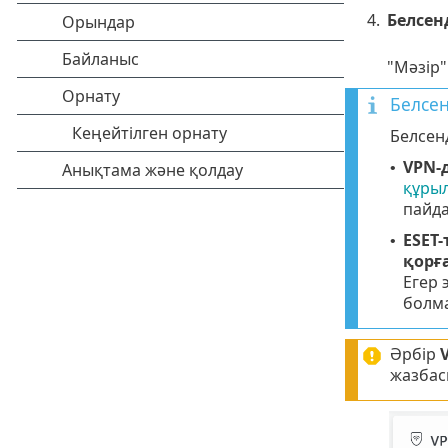
4.
Белсен
"Мәзір
Белсен
Белсен
VPN-
•
құры
пайда
ESET
•
қорғ
Егер 
болма
Әрбір
жазбас