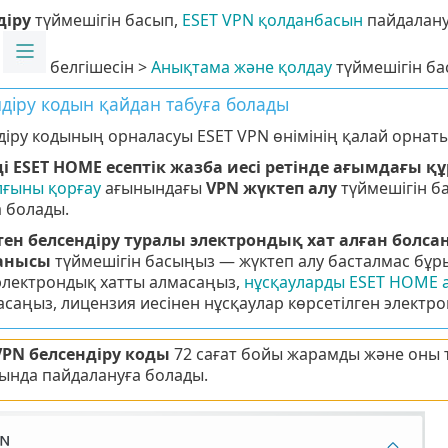
діру
түймешігін басып,
ESET VPN қолданбасын
пайдалану
"
белгішесін >
Анықтама және қолдау
түймешігін ба
діру кодын қайдан табуға болады
діру кодының орналасуы ESET VPN өнімінің қалай орнат
ді ESET HOME есептік жазба иесі ретінде ағымдағы қ
лғыны қорғау
ағынындағы
VPN жүктеп алу
түймешігін б
 болады.
-тен белсендіру туралы электрондық хат алған болса
анысы
түймешігін басыңыз — жүктеп алу басталмас бұры
электрондық хатты алмасаңыз,
нұсқауларды ESET HOME а
саңыз, лицензия иесінен нұсқаулар көрсетілген электро
VPN белсендіру коды
72 сағат бойы жарамды және оны т
ында пайдалануға болады.