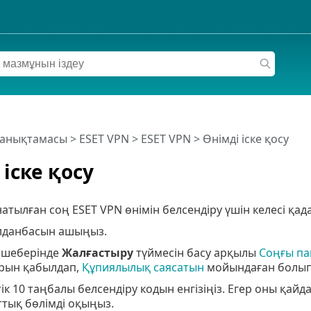
 анықтамасы
>
ESET VPN
>
ESET VPN
> Өнімді іске қосу
 іске қосу
атылған соң ESET VPN өнімін белсендіру үшін келесі қ
лданбасын ашыңыз.
 шеберінде
Жалғастыру
түймесін басу арқылы
Соңғы па
рын қабылдап,
Құпиялылық саясатын
мойындаған болып 
тік 10 таңбалы белсендіру кодын енгізіңіз. Егер оны қай
тық бөлімді оқыңыз.