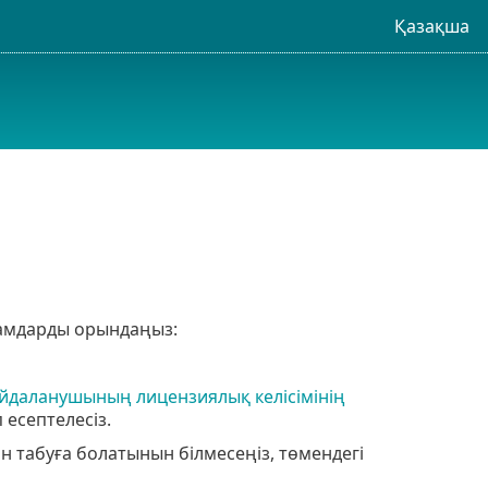
Қазақша
адамдарды орындаңыз:
йдаланушының лицензиялық келісімінің
есептелесіз.
дан табуға болатынын білмесеңіз, төмендегі