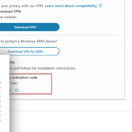
d
h
y
y
e
o
s
e
e