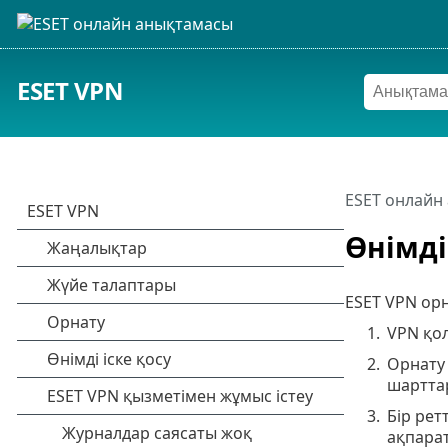
ESET VPN
ESET онлайн
Өнімді
ESET VPN орн
1.
VPN қо
2.
Орнату
шартта
3.
Бір рет
ақпарат