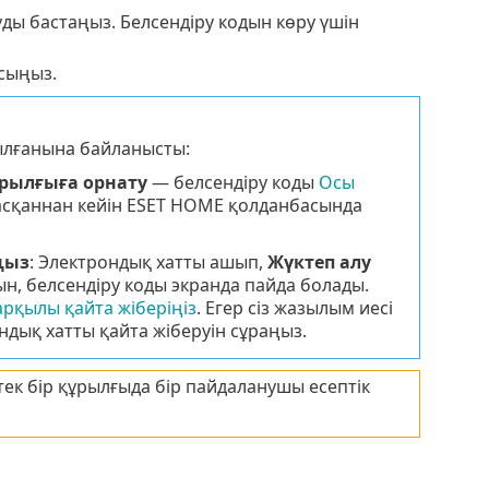
ды бастаңыз. Белсендіру кодын көру үшін
сыңыз.
ылғанына байланысты:
ұрылғыға орнату
— белсендіру коды
Осы
асқаннан кейін ESET HOME қолданбасында
ңыз
: Электрондық хатты ашып,
Жүктеп алу
н, белсендіру коды экранда пайда болады.
рқылы қайта жіберіңіз
. Егер сіз жазылым иесі
ндық хатты қайта жіберуін сұраңыз.
ек бір құрылғыда бір пайдаланушы есептік