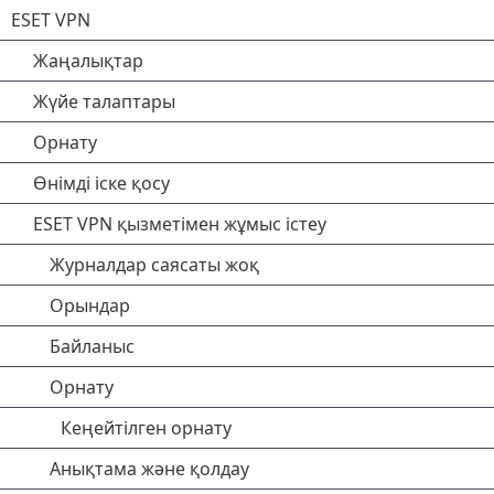
ESET VPN
Жаңалықтар
Жүйе талаптары
Орнату
Өнімді іске қосу
ESET VPN қызметімен жұмыс істеу
Журналдар саясаты жоқ
Орындар
Байланыс
Орнату
Кеңейтілген орнату
Анықтама және қолдау