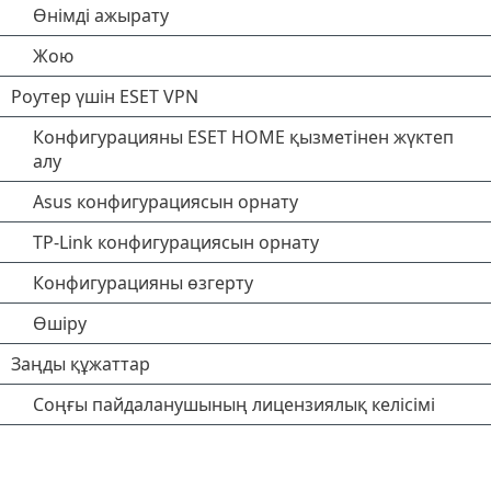
Өнімді ажырату
Жою
Роутер үшін ESET VPN
Конфигурацияны ESET HOME қызметінен жүктеп
алу
Asus конфигурациясын орнату
TP-Link конфигурациясын орнату
Конфигурацияны өзгерту
Өшіру
Заңды құжаттар
Соңғы пайдаланушының лицензиялық келісімі