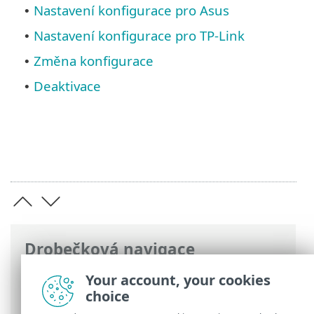
Nastavení konfigurace pro Asus
•
Nastavení konfigurace pro TP-Link
•
Změna konfigurace
•
Deaktivace
•
Drobečková navigace
ESET Online nápověda
>
ESET VPN
>
ESET
Your account, your cookies
VPN pro router
choice