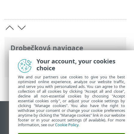
Drobečková navigace
ESET Online nápověda
>
ESET VPN
>
ESET
Your account, your cookies
VPN pro router
> Deaktivace
choice
We and our partners use cookies to give you the best
optimized online experience, analyze our website traffic,
and serve you with personalized ads. You can agree to the
collection of all cookies by clicking "Accept all and close",
decline all non-essential cookies by choosing "Accept
essential cookies only", or adjust your cookie settings by
clicking "Manage cookies". You also have the right to
withdraw your consent or change your cookie preferences
Zobrazit verzi pro počítač
anytime by clicking the "Manage cookies" link in our website
footer or in your account settings (if available). For more
End of Life
information, see our
Cookie Policy
.
ESET Databáze znalostí