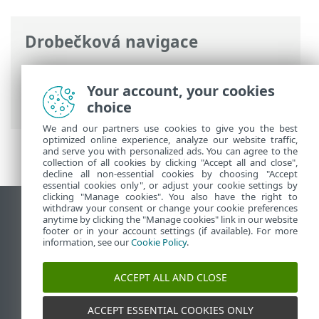
Drobečková navigace
ESET Online nápověda
>
ESET VPN
>
ESET
VPN pro router
> Nastavení konfigurace
Your account, your cookies
pro TP-Link
choice
We and our partners use cookies to give you the best
optimized online experience, analyze our website traffic,
and serve you with personalized ads. You can agree to the
collection of all cookies by clicking "Accept all and close",
decline all non-essential cookies by choosing "Accept
essential cookies only", or adjust your cookie settings by
clicking "Manage cookies". You also have the right to
withdraw your consent or change your cookie preferences
Zobrazit verzi pro počítač
anytime by clicking the "Manage cookies" link in our website
footer or in your account settings (if available). For more
End of Life
information, see our
Cookie Policy
.
ESET Databáze znalostí
ESET Forum
ACCEPT ALL AND CLOSE
ESET Status Portal
Regionální podpora
ACCEPT ESSENTIAL COOKIES ONLY