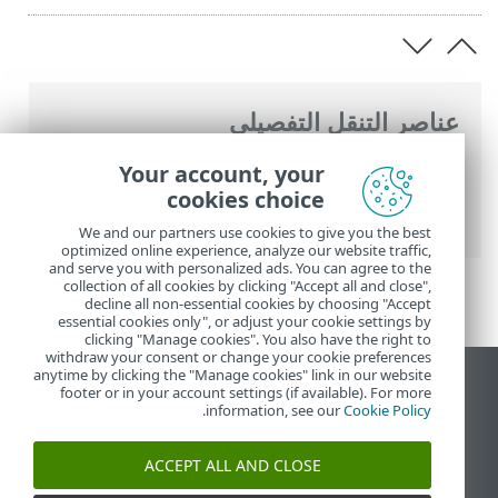
عناصر التنقل التفصيلي
تعليمات ESET عبر الإنترنت
>
ESET VPN
>
ESET
Your account, your
VPN
>
التعامل مع ESET VPN
> المساعدة
cookies choice
والدعم
We and our partners use cookies to give you the best
optimized online experience, analyze our website traffic,
and serve you with personalized ads. You can agree to the
collection of all cookies by clicking "Accept all and close",
decline all non-essential cookies by choosing "Accept
essential cookies only", or adjust your cookie settings by
clicking "Manage cookies". You also have the right to
withdraw your consent or change your cookie preferences
anytime by clicking the "Manage cookies" link in our website
عرض موقع سطح المكتب
footer or in your account settings (if available). For more
.
information, see our
Cookie Policy
End of Life
قاعدة معارف ESET
ACCEPT ALL AND CLOSE
منتدى ESET