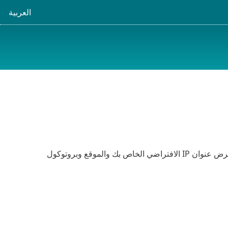
العربية
(تشغيل/إيقاف) لتوصيل ESET VPN. يتم عرض عنوان IP الافتراضي الخاص بك والموقع وبروتوكول