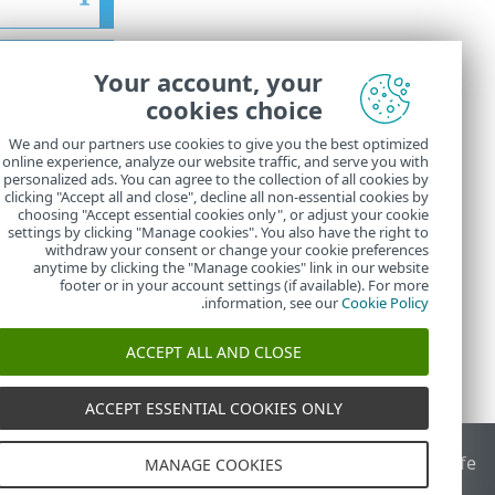
Your account, your
الافتراضي لحركة مرور HTTP غير الم
cookies choice
We and our partners use cookies to give you the best optimized
online experience, analyze our website traffic, and serve you with
personalized ads. You can agree to the collection of all cookies by
تنشيطها 
clicking "Accept all and close", decline all non-essential cookies by
choosing "Accept essential cookies only", or adjust your cookie
settings by clicking "Manage cookies". You also have the right to
withdraw your consent or change your cookie preferences
anytime by clicking the "Manage cookies" link in our website
footer or in your account settings (if available). For more
.
information, see our
Cookie Policy
ACCEPT ALL AND CLOSE
ACCEPT ESSENTIAL COOKIES ONLY
End of Life
قاعدة معارف ESET
منتدى ESET
ESET Status Portal
ا
MANAGE COOKIES