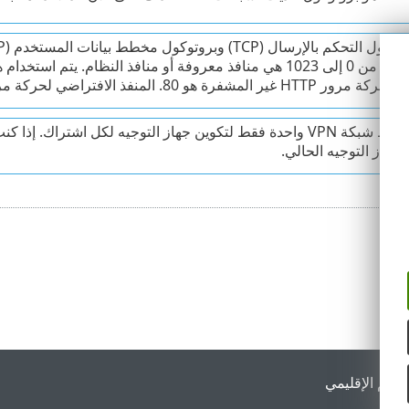
أرقام المنافذ من 0 إلى 1023 هي منافذ معروفة أو منافذ النظام
شفرة هو 80. المنفذ الافتراضي لحركة مرور HTTPS المشفرة هو 443.
يمكنك تنشيط شبكة VPN واحدة فقط لتكوين جهاز التوجيه لكل اشتر
لجهاز التوجيه الحالي.
لدعم الإقليمي