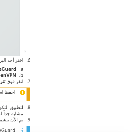
اختر أحد البر
eGuard
penVPN
انقر فوق
تنز
احفظ اسم ال
لتطبيق التكو
مشابه جداً لل
تم الآن تنشيط شبكة VPN لج
WireGuard هو بروتوكول حديث لشبكات VPN، لذلك حتى الآن 