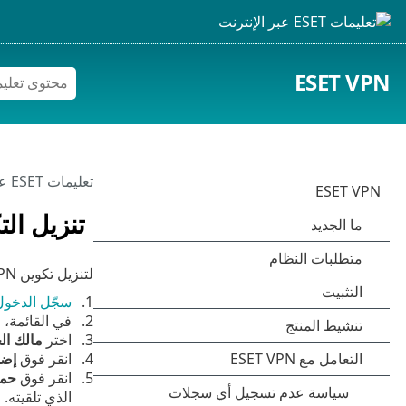
ESET VPN
تعليمات ESET عبر الإنترنت
تنزيل التكوين
لتنزيل تكوين VPN لجهاز التوجيه، اتبع الخطوات الواردة أدناه:
سجّل الدخول
في القائمة، 
اختر
مالك ا
انقر فوق
إضا
انقر فوق
حما
الذي تلقيته.