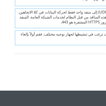
يحتاج بروتوكول التحكم بالإرسال (TCP) وبروتوكول مخطط بيانات المستخدم (UDP) إلى منفذ واحد فقط لحركة البيانات في كلا الاتجاهين.
. يتم استخدام هذه المنافذ من قبل النظام لخدمات الشبكة العامة. المنفذ
اك. إذا كنت ترغب في تنشيطها لجهاز توجيه مختلف، فقم أولاً بإلغاء