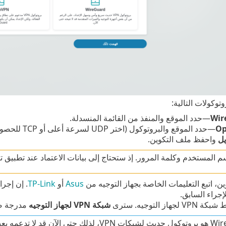
وتوكولات التالية:
Wir
—حدد الموقع والمنفذ من القائمة المنسدلة.
O
—حدد الموقع والبروتوكول (اختر UDP لسرعة أعلى أو TCP للحصول على موثوقية أفضل) والمنفذ من القائمة المنسدلة.
يل
واحفظ ملف التكوين.
مستخدم وكلمة المرور. إذ ستحتاج إلى بيانات الاعتماد عند تطبيق تكوين OpenVPN على جهاز التوجيه ال
ين، اتبع التعليمات الخاصة بجهاز التوجيه من
Asus
أو
TP-Link
إجراء السابق.
هاز التوجيه. سترى
شبكة VPN لجهاز التوجيه
مدرجة 
قد لا تدعمه بعض أجهزة التوجيه.