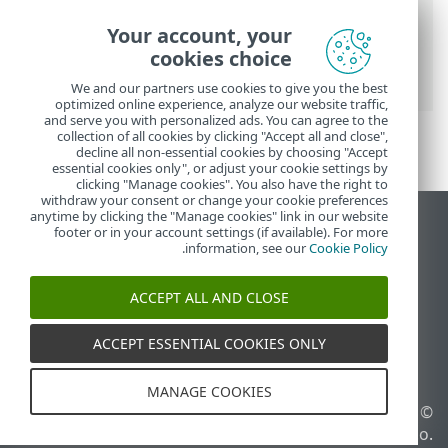
تعليمات ESET عبر الإنترنت
>
ESET VPN
>
Your account, your
شبكة ESET VPN لجهاز التوجيه
> إعداد تكوين
cookies choice
Asus
We and our partners use cookies to give you the best
optimized online experience, analyze our website traffic,
and serve you with personalized ads. You can agree to the
collection of all cookies by clicking "Accept all and close",
decline all non-essential cookies by choosing "Accept
essential cookies only", or adjust your cookie settings by
clicking "Manage cookies". You also have the right to
withdraw your consent or change your cookie preferences
anytime by clicking the "Manage cookies" link in our website
عرض موقع سطح المكتب
footer or in your account settings (if available). For more
.
information, see our
Cookie Policy
End of Life
قاعدة معارف ESET
ACCEPT ALL AND CLOSE
منتدى ESET
ESET Status Portal
ACCEPT ESSENTIAL COOKIES ONLY
الدعم الإقليمي
MANAGE COOKIES
© 1992 - 2026 ESET, spol. s
إدارة ملفات تعريف الارتباط
r.o.‎ - جميع الحقوق محفوظة.
سياسة ملفات تعريف الارتباط