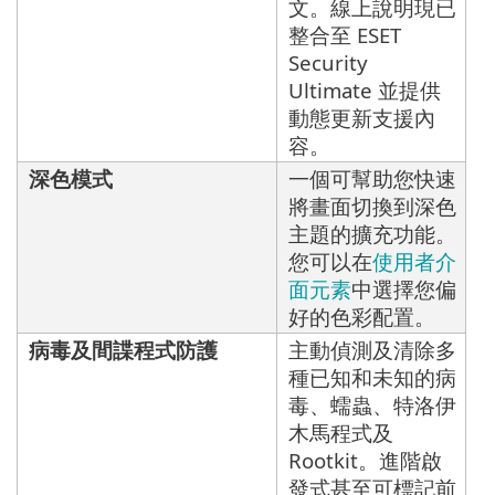
文。線上說明現已
整合至 ESET
Security
Ultimate 並提供
動態更新支援內
容。
深色模式
一個可幫助您快速
將畫面切換到深色
主題的擴充功能。
您可以在
使用者介
面元素
中選擇您偏
好的色彩配置。
病毒及間諜程式防護
主動偵測及清除多
種已知和未知的病
毒、蠕蟲、特洛伊
木馬程式及
Rootkit。進階啟
發式甚至可標記前