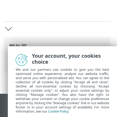
麵包屑
Your account, your cookies
ESET 線上說明
>
ESET Security Ultimate
>
choice
ESET Security Ultimate
We and our partners use cookies to give you the best
optimized online experience, analyze our website traffic,
and serve you with personalized ads. You can agree to the
collection of all cookies by clicking "Accept all and close",
decline all non-essential cookies by choosing "Accept
essential cookies only", or adjust your cookie settings by
clicking "Manage cookies". You also have the right to
withdraw your consent or change your cookie preferences
anytime by clicking the "Manage cookies" link in our website
檢視桌面網站
footer or in your account settings (if available). For more
End of Life
information, see our
Cookie Policy
.