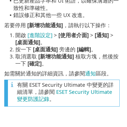
已更新產品字串和 UI 術語，以確保溝通的一
•
致性和準確性。
錯誤修正和其他一些 UX 改進。
•
若要停用
[新增功能通知]
，請執行以下操作：
1.
開啟
[進階設定]
>
[使用者介面]
>
[通知]
>
[桌面通知]
。
2.
按一下
[桌面通知]
旁邊的
[編輯]
。
3.
取消選取
[新增功能通知]
核取方塊，然後按
一下
[確定]
。
如需關於通知的詳細資訊，請參閱
通知
區段。
有關 ESET Security Ultimate 中變更的詳
細清單，請參閱
ESET Security Ultimate
變更防護記錄
。