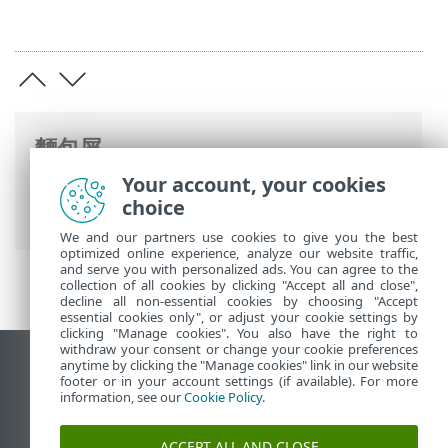
麵包屑
Your account, your cookies
ESET 線上說明
>
ESET Security Ultimate
>
choice
ESET Security Ultimate
> 新增功能
We and our partners use cookies to give you the best
optimized online experience, analyze our website traffic,
and serve you with personalized ads. You can agree to the
collection of all cookies by clicking "Accept all and close",
decline all non-essential cookies by choosing "Accept
essential cookies only", or adjust your cookie settings by
clicking "Manage cookies". You also have the right to
withdraw your consent or change your cookie preferences
anytime by clicking the "Manage cookies" link in our website
檢視桌面網站
footer or in your account settings (if available). For more
End of Life
information, see our
Cookie Policy
.
ESET 知識庫
ACCEPT ALL AND CLOSE