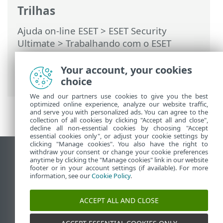
Trilhas
Ajuda on-line ESET
>
ESET Security
Ultimate
>
Trabalhando com o ESET
Security Ultimate
>
Configuração
>
Ferramentas de segurança
> Privacidade
Your account, your cookies
e segurança do navegador
choice
We and our partners use cookies to give you the best
optimized online experience, analyze our website traffic,
and serve you with personalized ads. You can agree to the
collection of all cookies by clicking "Accept all and close",
decline all non-essential cookies by choosing "Accept
essential cookies only", or adjust your cookie settings by
clicking "Manage cookies". You also have the right to
withdraw your consent or change your cookie preferences
Ver site para desktop
anytime by clicking the "Manage cookies" link in our website
footer or in your account settings (if available). For more
End of Life
information, see our
Cookie Policy
.
Base de conhecimento ESET
Fórum ESET
ACCEPT ALL AND CLOSE
ESET Status Portal
Suporte regional