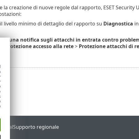
e la creazione di nuove regole dal rapporto, ESET Security 
stazioni:
l livello minimo di dettaglio del rapporto su
Diagnostica
i
via una notifica sugli attacchi in entrata contro problem
>
Protezione accesso alla rete
>
Protezione attacchi di re
.
d
h
y
y
e
o
s
e
e
Portal
Supporto regionale