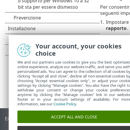
Per consentir
seguenti impo
1.
Impostare i
rapporto
.
2.
Abilitare
In
Protezioni
Your account, your cookies
intrusioni
choice
We and our partners use cookies to give you the best optimize
online experience, analyze our website traffic, and serve you wit
personalized ads. You can agree to the collection of all cookies b
clicking "Accept all and close", decline all non-essential cookies b
choosing "Accept essential cookies only", or adjust your cooki
settings by clicking "Manage cookies". You also have the right t
withdraw your consent or change your cookie preference
anytime by clicking the "Manage cookies" link in our websit
footer or in your account settings (if available). For mor
information, see our
Cookie Policy
.
ACCEPT ALL AND CLOSE
End of Life
ESET Knowledge Base
Forum ESET
ESET Status 