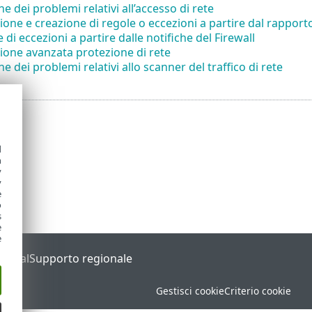
e dei problemi relativi all’accesso di rete
ione e creazione di regole o eccezioni a partire dal rapport
 di eccezioni a partire dalle notifiche del Firewall
ione avanzata protezione di rete
e dei problemi relativi allo scanner del traffico di rete
d
h
y
y
e
o
s
e
e
Portal
Supporto regionale
Gestisci cookie
Criterio cookie