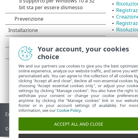
Risoluzion
•
Registraz
•
Creazione
•
Registraz
•
Risoluzion
•
Your account, your cookies
choice
We and our partners use cookies to give you the best optimize
online experience, analyze our website traffic, and serve you wit
personalized ads. You can agree to the collection of all cookies b
clicking "Accept all and close", decline all non-essential cookies b
choosing "Accept essential cookies only", or adjust your cooki
settings by clicking "Manage cookies". You also have the right t
withdraw your consent or change your cookie preference
anytime by clicking the "Manage cookies" link in our websit
footer or in your account settings (if available). For mor
information, see our
Cookie Policy
.
End of Life
ESET Knowledge Base
Forum ESET
ESET Status 
ACCEPT ALL AND CLOSE
© 1992 - 2026 ESET, spol. s r.o. - Tutti i diritti riservati.