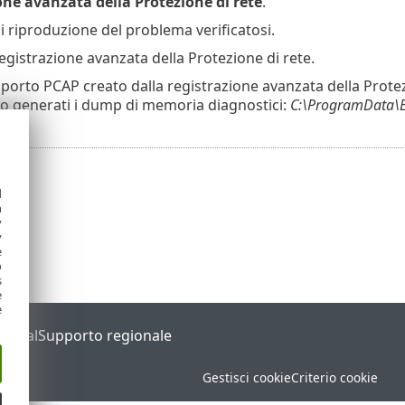
one avanzata della Protezione di rete
.
i riproduzione del problema verificatosi.
registrazione avanzata della Protezione di rete.
rapporto PCAP creato dalla registrazione avanzata della Protez
o generati i dump di memoria diagnostici:
C:\ProgramData\ES
d
h
y
y
e
o
s
e
e
Portal
Supporto regionale
Gestisci cookie
Criterio cookie