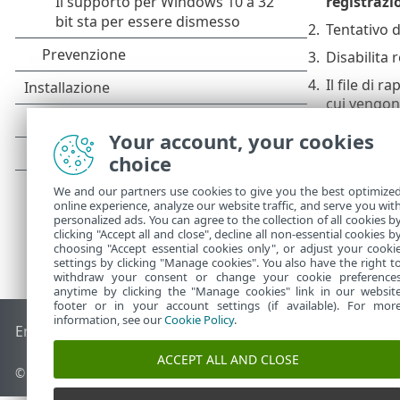
registrazi
2.
Tentativo d
3.
Disabilita 
4.
Il file di 
cui vengon
Your account, your cookies
choice
We and our partners use cookies to give you the best optimize
online experience, analyze our website traffic, and serve you wit
personalized ads. You can agree to the collection of all cookies b
clicking "Accept all and close", decline all non-essential cookies b
choosing "Accept essential cookies only", or adjust your cooki
settings by clicking "Manage cookies". You also have the right t
withdraw your consent or change your cookie preference
anytime by clicking the "Manage cookies" link in our websit
footer or in your account settings (if available). For mor
information, see our
Cookie Policy
.
End of Life
ESET Knowledge Base
Forum ESET
ESET Status 
ACCEPT ALL AND CLOSE
© 1992 - 2026 ESET, spol. s r.o. - Tutti i diritti riservati.