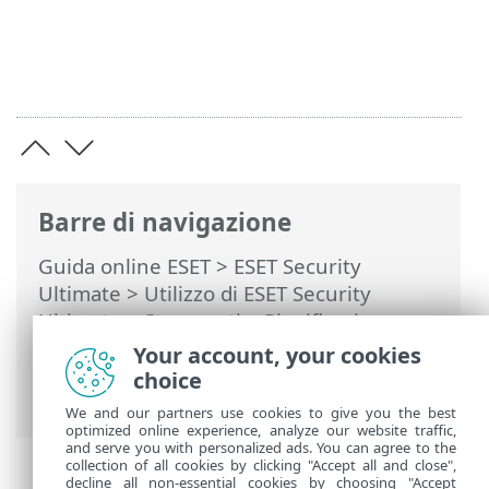
Barre di navigazione
Guida online ESET
>
ESET Security
Ultimate
>
Utilizzo di ESET Security
Ultimate
>
Strumenti
>
Pianificazione
attività
> Finestre di dialogo:
Your account, your cookies
pianificazione attività > Frequenza
choice
attività: mensile
We and our partners use cookies to give you the best
optimized online experience, analyze our website traffic,
and serve you with personalized ads. You can agree to the
collection of all cookies by clicking "Accept all and close",
decline all non-essential cookies by choosing "Accept