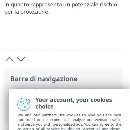
in quanto rappresenta un potenziale rischio
per la protezione.
Barre di navigazione
Guida online ESET
>
ESET Security
Ultimate
>
Configurazione avanzata
>
Your account, your cookies
Aggiornamenti
>
Rollback aggiornamento
choice
> Intervallo temporale di rollback
We and our partners use cookies to give you the best
optimized online experience, analyze our website traffic,
and serve you with personalized ads. You can agree to the
collection of all cookies by clicking "Accept all and close",