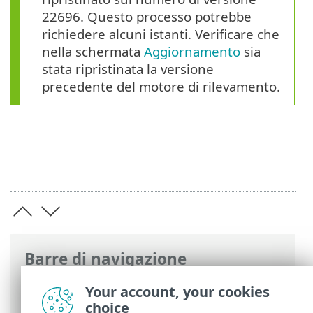
22696. Questo processo potrebbe
richiedere alcuni istanti. Verificare che
nella schermata
Aggiornamento
sia
stata ripristinata la versione
precedente del motore di rilevamento.
Barre di navigazione
Guida online ESET
>
ESET Security
Your account, your cookies
Ultimate
>
Configurazione avanzata
>
choice