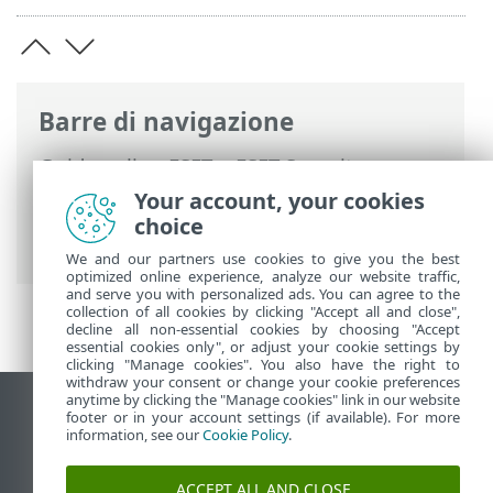
Barre di navigazione
Guida online ESET
>
ESET Security
Ultimate
>
Configurazione avanzata
>
Your account, your cookies
Aggiornamenti
> Aggiornamenti del
choice
prodotto
We and our partners use cookies to give you the best
optimized online experience, analyze our website traffic,
and serve you with personalized ads. You can agree to the
collection of all cookies by clicking "Accept all and close",
decline all non-essential cookies by choosing "Accept
essential cookies only", or adjust your cookie settings by
clicking "Manage cookies". You also have the right to
withdraw your consent or change your cookie preferences
anytime by clicking the "Manage cookies" link in our website
Visualizza sito desktop
footer or in your account settings (if available). For more
information, see our
Cookie Policy
.
End of Life
ESET Knowledge Base
ACCEPT ALL AND CLOSE