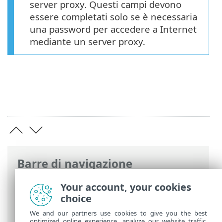
server proxy. Questi campi devono
essere completati solo se è necessaria
una password per accedere a Internet
mediante un server proxy.
Barre di navigazione
Guida online ESET
>
ESET Security
Your account, your cookies
Ultimate
>
Configurazione avanzata
>
choice
Aggiornamenti
> Opzioni connessione
We and our partners use cookies to give you the best
optimized online experience, analyze our website traffic,