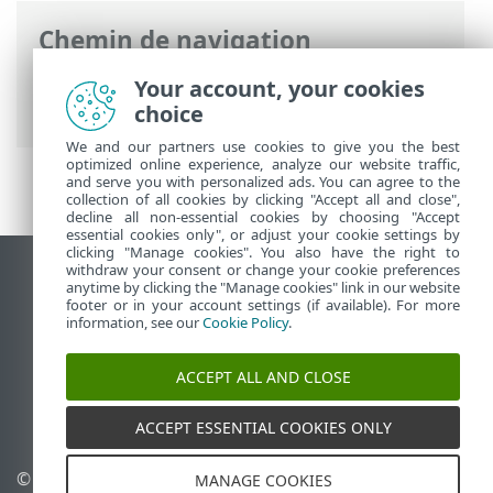
Chemin de navigation
Aide en ligne ESET
>
ESET Security
Your account, your cookies
Ultimate
>
Configuration avancée
choice
We and our partners use cookies to give you the best
optimized online experience, analyze our website traffic,
and serve you with personalized ads. You can agree to the
collection of all cookies by clicking "Accept all and close",
decline all non-essential cookies by choosing "Accept
essential cookies only", or adjust your cookie settings by
clicking "Manage cookies". You also have the right to
withdraw your consent or change your cookie preferences
Afficher le site des postes de travail
anytime by clicking the "Manage cookies" link in our website
footer or in your account settings (if available). For more
End of Life
information, see our
Cookie Policy
.
Base de connaissances ESET
Forum ESET
ACCEPT ALL AND CLOSE
ESET Status Portal
Support régional
ACCEPT ESSENTIAL COOKIES ONLY
© 1992 - 2026 ESET, spol. s
Gérer les cookies
MANAGE COOKIES