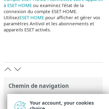
à ESET HOME
ou examinez l'état de la
connexion du compte ESET HOME.
Utilisez
ESET HOME
pour afficher et gérer vos
paramètres Antivol et les abonnements et
appareils ESET activés.
Chemin de navigation
Aide en ligne ESET
>
ESET Security
Ultimate
>
Utilisation d'ESET Security
Your account, your cookies
Ultimate
choice