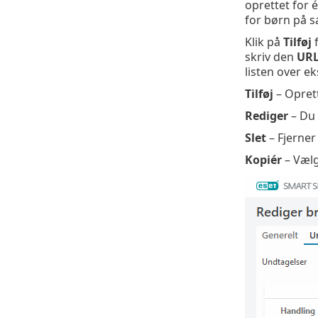
oprettet for 
for børn på 
Klik på
Tilføj
f
skriv den
URL
listen over ek
Tilføj
– Oprett
Rediger
– Du 
Slet
– Fjerner
Kopiér
– Vælg