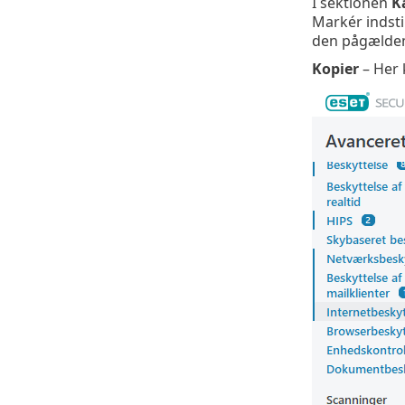
I sektionen
K
Markér indstil
den pågælde
Kopier
– Her 