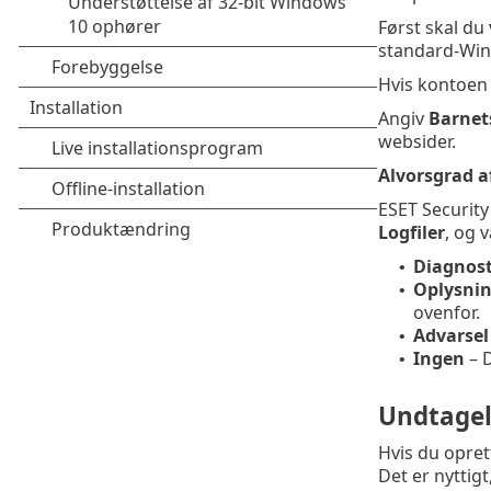
Først skal du
standard-Wind
Hvis kontoen 
Angiv
Barnet
websider.
Alvorsgrad a
ESET Security
Logfiler
, og 
Diagnost
•
Oplysnin
•
ovenfor.
Advarsel
•
Ingen
– 
•
Undtagel
Hvis du opret
Det er nyttigt