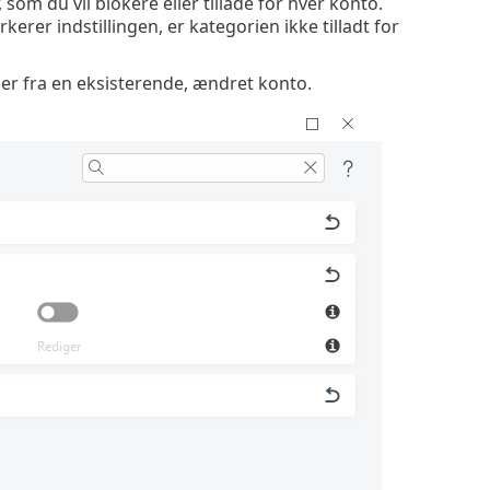
om du vil blokere eller tillade for hver konto.
kerer indstillingen, er kategorien ikke tilladt for
rier fra en eksisterende, ændret konto.