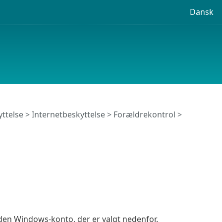
Dansk
ttelse
>
Internetbeskyttelse
>
Forældrekontrol
>
r den Windows-konto, der er valgt nedenfor.