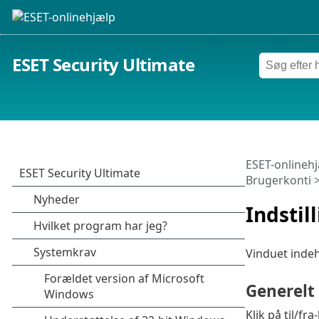
ESET Security Ultimate
ESET-onlineh
Brugerkonti
>
Indstil
Vinduet indeh
Generelt
Klik på til/f