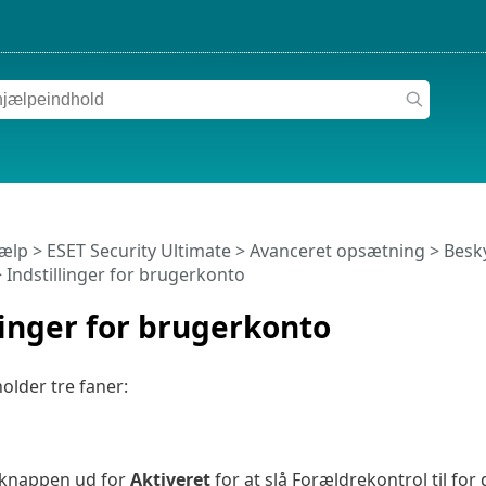
jælp
>
ESET Security Ultimate
>
Avanceret opsætning
>
Besky
 Indstillinger for brugerkonto
linger for brugerkonto
older tre faner:
ra-knappen ud for
Aktiveret
for at slå Forældrekontrol til fo