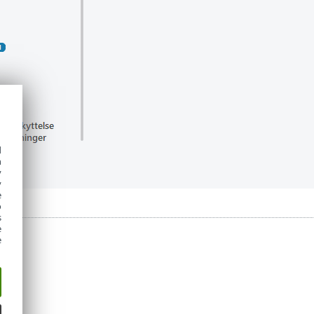
d
h
y
y
e
o
s
e
e