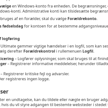
vælge
en Windows-konto fra enheden. De begrænsninger, de
ows-konti. Administrative konti kan tilsidesætte begrænsn
bruges af en forælder, skal du vælge
Forældrekonto
.
s fødselsdag
for kontoen for at bestemme adgangsniveauet
f logføring
 Ultimate gemmer vigtige hændelser i en logfil, som kan se
vælg derefter
Forældrekontrol
i rullemenuen
Logfil
.
icering
– Logfører oplysninger, som skal bruges til at finin
ger
– Registrerer informative meddelelser, herunder tilladt
– Registrerer kritiske fejl og advarsler.
Der registreres ingen logge.
ser
ter en undtagelse, kan du tildele eller nægte en bruger adga
, hvis du vil styre adgangen til bestemte websteder i stedet